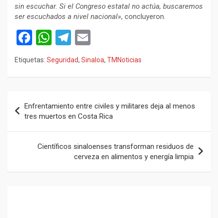
sin escuchar. Si el Congreso estatal no actúa, buscaremos
ser escuchados a nivel nacional»
, concluyeron.
F
W
T
E
a
h
el
m
Etiquetas:
Seguridad
,
Sinaloa
,
TMNoticias
ce
at
e
ail
b
s
gr
o
A
a
Navegación
Enfrentamiento entre civiles y militares deja al menos
o
p
m
de
tres muertos en Costa Rica
k
p
entradas
Científicos sinaloenses transforman residuos de
cerveza en alimentos y energía limpia