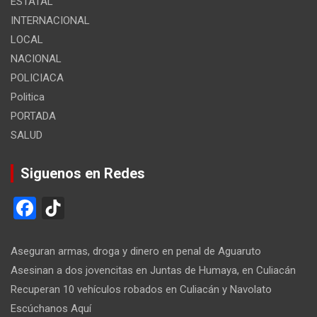
ESTATAL
INTERNACIONAL
LOCAL
NACIONAL
POLICIACA
Politica
PORTADA
SALUD
Siguenos en Redes
F
Ti
a
k
ce
T
Aseguran armas, droga y dinero en penal de Aguaruto
b
o
Asesinan a dos jovencitas en Juntas de Humaya, en Culiacán
Recuperan 10 vehículos robados en Culiacán y Navolato
o
k
Escúchanos Aquí