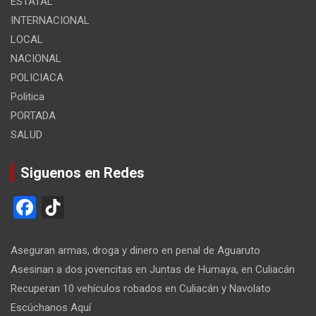
ESTATAL
INTERNACIONAL
LOCAL
NACIONAL
POLICIACA
Politica
PORTADA
SALUD
Siguenos en Redes
F
Ti
a
k
ce
T
Aseguran armas, droga y dinero en penal de Aguaruto
b
o
Asesinan a dos jovencitas en Juntas de Humaya, en Culiacán
Recuperan 10 vehículos robados en Culiacán y Navolato
o
k
Escúchanos Aquí