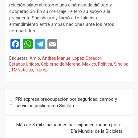
relación bilateral retome una dinámica de diálogo y
cooperación. En su mensaje, reiteró su apoyo a la
presidenta Sheinbaum y llamó a fortalecer el
entendimiento entre ambas naciones ante los retos
compartidos.
F
W
T
E
a
h
el
m
Etiquetas:
Amlo
,
Andres Manuel Lopez Obrador
,
ce
at
e
ail
Estados Unidos
,
Gobierno de Morena
,
Mexico
,
Politica
,
Sinaloa
,
TMNoticias
,
Trump
b
s
gr
o
A
a
o
p
m
Navegación
PRI expresa preocupación por seguridad, campo y
k
p
de
servicios públicos en Sinaloa
entradas
Más de 8 mil sinaloenses participan en rodada por el
Día Mundial de la Bicicleta