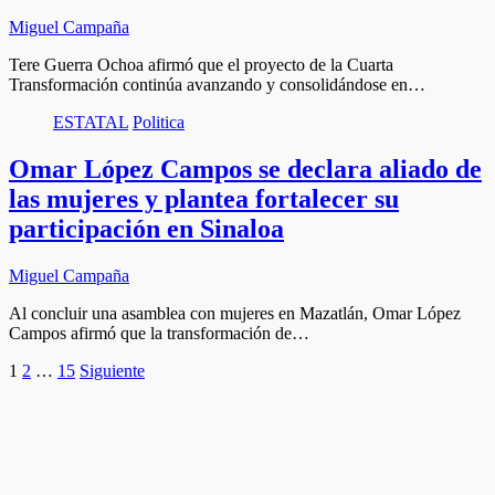
Miguel Campaña
Tere Guerra Ochoa afirmó que el proyecto de la Cuarta
Transformación continúa avanzando y consolidándose en…
ESTATAL
Politica
Omar López Campos se declara aliado de
las mujeres y plantea fortalecer su
participación en Sinaloa
Miguel Campaña
Al concluir una asamblea con mujeres en Mazatlán, Omar López
Campos afirmó que la transformación de…
Paginación
1
2
…
15
Siguiente
de
entradas