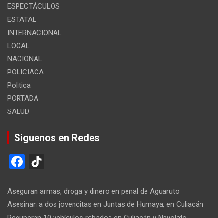
ESPECTÁCULOS
ESTATAL
INTERNACIONAL
LOCAL
NACIONAL
POLICIACA
Politica
PORTADA
SALUD
Siguenos en Redes
F
Ti
a
k
ce
T
Aseguran armas, droga y dinero en penal de Aguaruto
b
o
Asesinan a dos jovencitas en Juntas de Humaya, en Culiacán
Recuperan 10 vehículos robados en Culiacán y Navolato