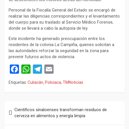
Personal de la Fiscalía General del Estado se encargó de
realizar las diligencias correspondientes y el levantamiento
del cuerpo para su traslado al Servicio Médico Forense,
donde se llevará a cabo la autopsia de ley.
Este incidente ha generado preocupación entre los
residentes de la colonia La Campiña, quienes solicitan a
las autoridades reforzar la seguridad en la zona para
prevenir futuros actos de violencia.
F
W
T
E
a
h
el
m
Etiquetas:
Culiacán
,
Policiaca
,
TMNoticias
ce
at
e
ail
b
s
gr
o
A
a
Navegación
Científicos sinaloenses transforman residuos de
o
p
m
de
cerveza en alimentos y energía limpia
k
p
entradas