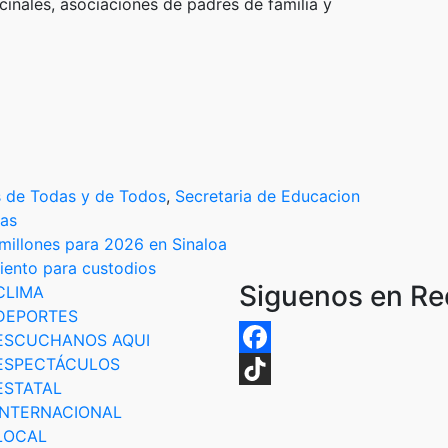
cinales, asociaciones de padres de familia y
s de Todas y de Todos
,
Secretaria de Educacion
as
millones para 2026 en Sinaloa
iento para custodios
Siguenos en R
CLIMA
DEPORTES
ESCUCHANOS AQUI
ESPECTÁCULOS
Facebook
ESTATAL
TikTok
INTERNACIONAL
LOCAL