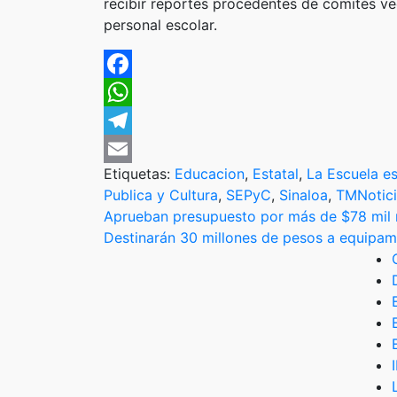
recibir reportes procedentes de comités ve
personal escolar.
Facebook
WhatsApp
Telegram
Etiquetas:
Educacion
,
Estatal
,
La Escuela e
Email
Publica y Cultura
,
SEPyC
,
Sinaloa
,
TMNotici
Navegación
Aprueban presupuesto por más de $78 mil 
Destinarán 30 millones de pesos a equipam
de
entradas