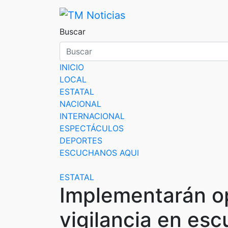
Saltar
al
TM Noticias
TM Noticias
contenido
Buscar
INICIO
LOCAL
ESTATAL
NACIONAL
INTERNACIONAL
ESPECTÁCULOS
DEPORTES
ESCUCHANOS AQUI
ESTATAL
Implementarán o
vigilancia en esc