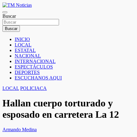
Saltar
al
TM Noticias
contenido
Buscar
TM Noticias
Buscar
INICIO
LOCAL
ESTATAL
NACIONAL
INTERNACIONAL
ESPECTÁCULOS
DEPORTES
ESCUCHANOS AQUI
LOCAL
POLICIACA
Hallan cuerpo torturado y
esposado en carretera La 12
Armando Medina