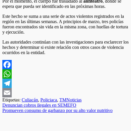
Por el momento, el cuerpo fue trasladado al
anfiteatro
, donde se
espera que pueda ser identificado en las próximas horas.
Este hecho se suma a una serie de actos violentos registrados en la
región en las últimas semanas. A principios de marzo, tres policías
fueron encontrados sin vida en la misma zona, con huellas de tortura
y ejecución.
Las autoridades continúan con las investigaciones para esclarecer los
hechos y determinar si existe relación con otros casos de violencia
ocurridos en la entidad.
Facebook
WhatsApp
Telegram
Etiquetas:
Culiacán
,
Policiaca
,
TMNoticias
Email
Navegación
Denuncian cobros ilegales en SEMEFO
Promueven consumo de garbanzo por su alto valor nutritivo
de
entradas