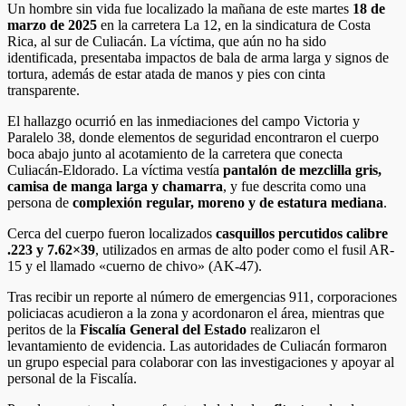
Un hombre sin vida fue localizado la mañana de este martes
18 de
marzo de 2025
en la carretera La 12, en la sindicatura de Costa
Rica, al sur de Culiacán. La víctima, que aún no ha sido
identificada, presentaba impactos de bala de arma larga y signos de
tortura, además de estar atada de manos y pies con cinta
transparente.
El hallazgo ocurrió en las inmediaciones del campo Victoria y
Paralelo 38, donde elementos de seguridad encontraron el cuerpo
boca abajo junto al acotamiento de la carretera que conecta
Culiacán-Eldorado. La víctima vestía
pantalón de mezclilla gris,
camisa de manga larga y chamarra
, y fue descrita como una
persona de
complexión regular, moreno y de estatura mediana
.
Cerca del cuerpo fueron localizados
casquillos percutidos calibre
.223 y 7.62×39
, utilizados en armas de alto poder como el fusil AR-
15 y el llamado «cuerno de chivo» (AK-47).
Tras recibir un reporte al número de emergencias 911, corporaciones
policiacas acudieron a la zona y acordonaron el área, mientras que
peritos de la
Fiscalía General del Estado
realizaron el
levantamiento de evidencia. Las autoridades de Culiacán formaron
un grupo especial para colaborar con las investigaciones y apoyar al
personal de la Fiscalía.