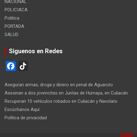
NACIONAL
POLICIACA
Politica
PORTADA
SALUD
Siguenos en Redes
F
Ti
a
k
ce
T
Aseguran armas, droga y dinero en penal de Aguaruto
b
o
Asesinan a dos jovencitas en Juntas de Humaya, en Culiacán
Recuperan 10 vehículos robados en Culiacán y Navolato
o
k
Escúchanos Aquí
o
Política de privacidad
k