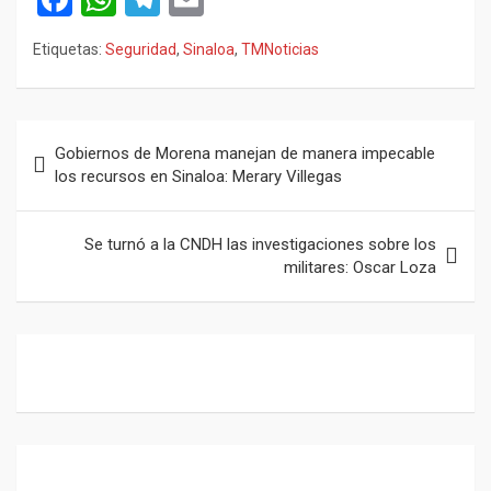
a
h
el
m
Etiquetas:
Seguridad
,
Sinaloa
,
TMNoticias
ce
at
e
ail
b
s
gr
o
A
a
Navegación
Gobiernos de Morena manejan de manera impecable
o
p
m
de
los recursos en Sinaloa: Merary Villegas
k
p
entradas
Se turnó a la CNDH las investigaciones sobre los
militares: Oscar Loza