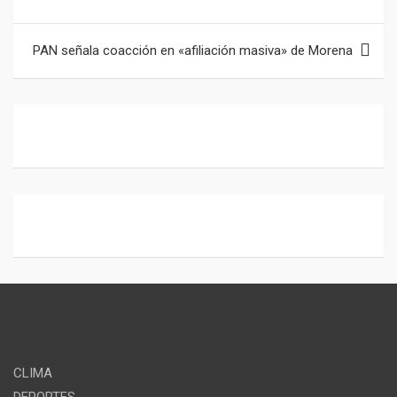
o
A
g
i
entradas
k
p
r
l
PAN señala coacción en «afiliación masiva» de Morena
p
a
m
CLIMA
DEPORTES