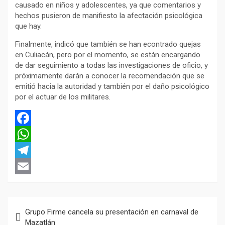
causado en niños y adolescentes, ya que comentarios y
hechos pusieron de manifiesto la afectación psicológica
que hay.
Finalmente, indicó que también se han econtrado quejas
en Culiacán, pero por el momento, se están encargando
de dar seguimiento a todas las investigaciones de oficio, y
próximamente darán a conocer la recomendación que se
emitió hacia la autoridad y también por el daño psicológico
por el actuar de los militares.
F
a
W
c
h
T
e
a
e
E
b
t
l
m
Navegación
Grupo Firme cancela su presentación en carnaval de
o
s
e
a
de
Mazatlán