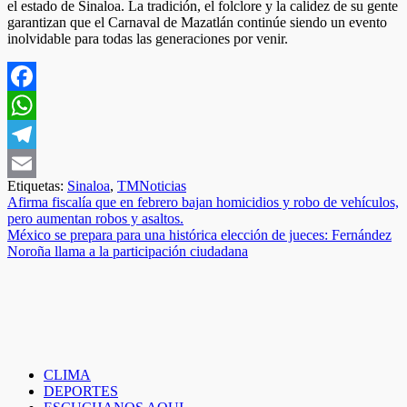
el estado de Sinaloa. La tradición, el folclore y la calidez de su gente
garantizan que el Carnaval de Mazatlán continúe siendo un evento
inolvidable para todas las generaciones por venir.
Facebook
WhatsApp
Telegram
Etiquetas:
Sinaloa
,
TMNoticias
Email
Navegación
Afirma fiscalía que en febrero bajan homicidios y robo de vehículos,
pero aumentan robos y asaltos.
de
México se prepara para una histórica elección de jueces: Fernández
entradas
Noroña llama a la participación ciudadana
CLIMA
DEPORTES