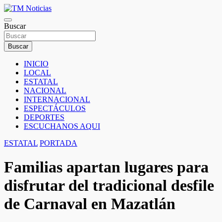
Saltar
al
TM Noticias
contenido
Buscar
TM Noticias
Buscar
INICIO
LOCAL
ESTATAL
NACIONAL
INTERNACIONAL
ESPECTÁCULOS
DEPORTES
ESCUCHANOS AQUI
ESTATAL
PORTADA
Familias apartan lugares para
disfrutar del tradicional desfile
de Carnaval en Mazatlán