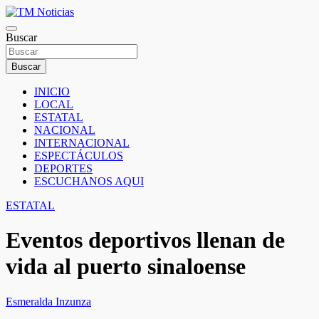
Saltar
al
TM Noticias
contenido
Buscar
TM Noticias
Buscar
INICIO
LOCAL
ESTATAL
NACIONAL
INTERNACIONAL
ESPECTÁCULOS
DEPORTES
ESCUCHANOS AQUI
ESTATAL
Eventos deportivos llenan de
vida al puerto sinaloense
Esmeralda Inzunza