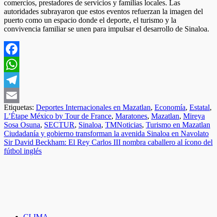
comercios, prestadores de servicios y familias locales. Las
autoridades subrayaron que estos eventos refuerzan la imagen del
puerto como un espacio donde el deporte, el turismo y la
convivencia familiar se unen para impulsar el desarrollo de Sinaloa.
Facebook
WhatsApp
Telegram
Etiquetas:
Deportes Internacionales en Mazatlan
,
Economía
,
Estatal
,
Email
L’Étape México by Tour de France
,
Maratones
,
Mazatlan
,
Mireya
Sosa Osuna
,
SECTUR
,
Sinaloa
,
TMNoticias
,
Turismo en Mazatlan
Navegación
Ciudadanía y gobierno transforman la avenida Sinaloa en Navolato
Sir David Beckham: El Rey Carlos III nombra caballero al ícono del
de
fútbol inglés
entradas
CLIMA