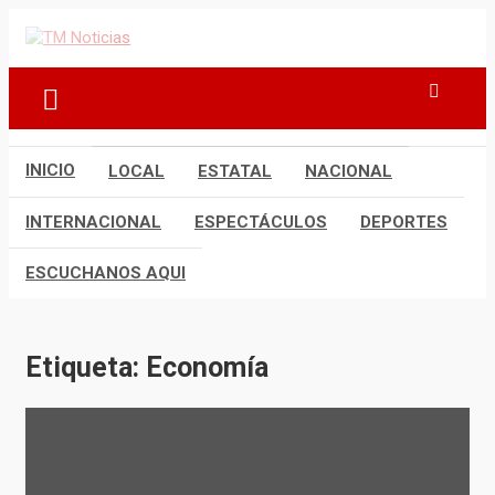
Saltar
al
TM Noticias
TM Noticias
contenido
INICIO
LOCAL
ESTATAL
NACIONAL
INTERNACIONAL
ESPECTÁCULOS
DEPORTES
ESCUCHANOS AQUI
Etiqueta:
Economía