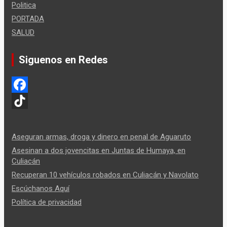
Politica
PORTADA
SALUD
Siguenos en Redes
F
a
T
c
i
Aseguran armas, droga y dinero en penal de Aguaruto
e
k
Asesinan a dos jovencitas en Juntas de Humaya, en
Culiacán
b
T
Recuperan 10 vehículos robados en Culiacán y Navolato
o
o
Escúchanos Aquí
o
k
Política de privacidad
k