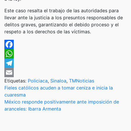
Este caso resalta el trabajo de las autoridades para
llevar ante la justicia a los presuntos responsables de
delitos graves, garantizando el debido proceso y el
respeto a los derechos de las víctimas.
Facebook
WhatsApp
Telegram
Etiquetas:
Policiaca
,
Sinaloa
,
TMNoticias
Email
Navegación
Fieles católicos acuden a tomar ceniza e inicia la
cuaresma
de
México responde positivamente ante imposición de
entradas
aranceles: Ibarra Armenta