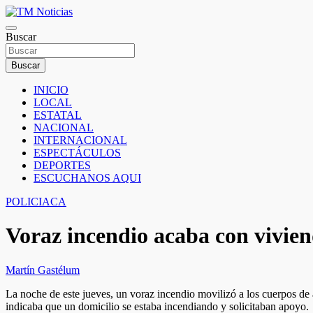
Saltar
al
TM Noticias
contenido
Buscar
TM Noticias
Buscar
INICIO
LOCAL
ESTATAL
NACIONAL
INTERNACIONAL
ESPECTÁCULOS
DEPORTES
ESCUCHANOS AQUI
POLICIACA
Voraz incendio acaba con vivien
Martín Gastélum
La noche de este jueves, un voraz incendio movilizó a los cuerpos de a
indicaba que un domicilio se estaba incendiando y solicitaban apoyo.