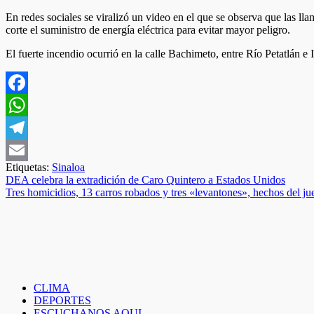
En redes sociales se viralizó un video en el que se observa que las ll
corte el suministro de energía eléctrica para evitar mayor peligro.
El fuerte incendio ocurrió en la calle Bachimeto, entre Río Petatlán 
Facebook
WhatsApp
Telegram
Etiquetas:
Sinaloa
Email
Navegación
DEA celebra la extradición de Caro Quintero a Estados Unidos
Tres homicidios, 13 carros robados y tres «levantones», hechos del ju
de
entradas
CLIMA
DEPORTES
ESCUCHANOS AQUI