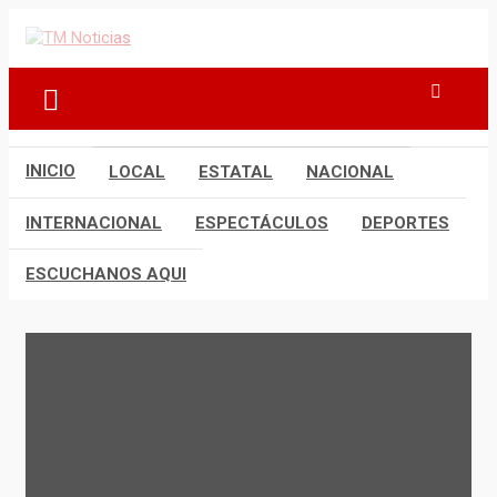
Saltar
al
TM Noticias
TM Noticias
contenido
INICIO
LOCAL
ESTATAL
NACIONAL
INTERNACIONAL
ESPECTÁCULOS
DEPORTES
ESCUCHANOS AQUI