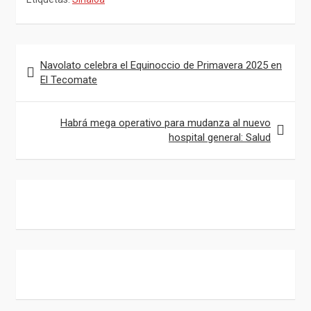
e
a
e
E
b
t
l
m
o
s
e
a
Navegación
Navolato celebra el Equinoccio de Primavera 2025 en
o
A
g
i
de
El Tecomate
k
p
r
l
entradas
p
a
Habrá mega operativo para mudanza al nuevo
m
hospital general: Salud