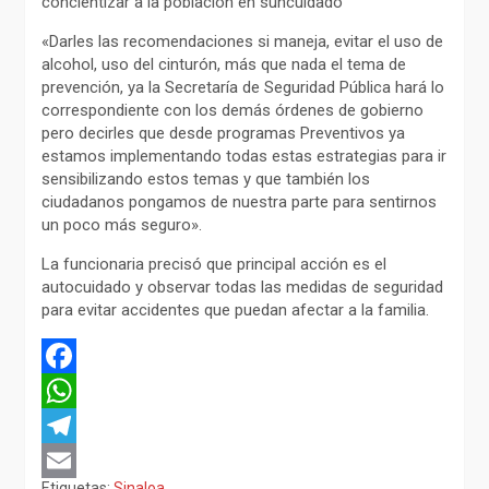
concientizar a la población en suncuidado
«Darles las recomendaciones si maneja, evitar el uso de
alcohol, uso del cinturón, más que nada el tema de
prevención, ya la Secretaría de Seguridad Pública hará lo
correspondiente con los demás órdenes de gobierno
pero decirles que desde programas Preventivos ya
estamos implementando todas estas estrategias para ir
sensibilizando estos temas y que también los
ciudadanos pongamos de nuestra parte para sentirnos
un poco más seguro».
La funcionaria precisó que principal acción es el
autocuidado y observar todas las medidas de seguridad
para evitar accidentes que puedan afectar a la familia.
F
a
W
c
h
T
Etiquetas:
Sinaloa