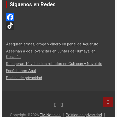
Siguenos en Redes
F
a
T
c
i
Aseguran armas, droga y dinero en penal de Aguaruto
e
k
Asesinan a dos jovencitas en Juntas de Humaya, en
Culiacán
b
T
Recuperan 10 vehículos robados en Culiacán y Navolato
o
o
Escúchanos Aquí
o
k
Política de privacidad
k
Copyright ©2026
TM Noticias
Política de privacidad