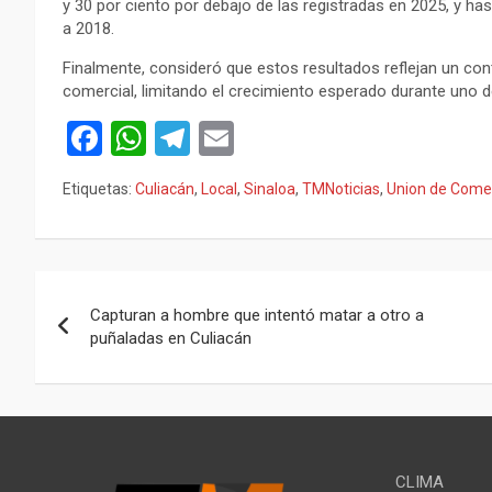
y 30 por ciento por debajo de las registradas en 2025, y h
a 2018.
Finalmente, consideró que estos resultados reflejan un c
comercial, limitando el crecimiento esperado durante uno 
F
W
T
E
a
h
el
m
Etiquetas:
Culiacán
,
Local
,
Sinaloa
,
TMNoticias
,
Union de Comee
ce
at
e
ail
b
s
gr
o
A
a
Navegación
o
p
m
Capturan a hombre que intentó matar a otro a
de
puñaladas en Culiacán
k
p
entradas
CLIMA