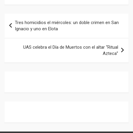
o
A
a
o
p
m
Navegación
Tres homicidios el miércoles: un doble crimen en San
k
p
de
Ignacio y uno en Elota
entradas
UAS celebra el Día de Muertos con el altar “Ritual
Azteca”