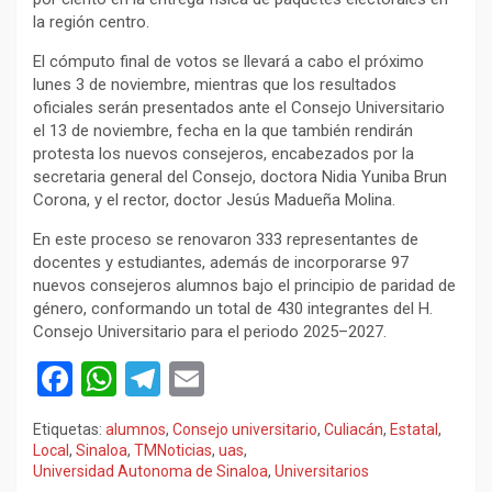
la región centro.
El cómputo final de votos se llevará a cabo el próximo
lunes 3 de noviembre, mientras que los resultados
oficiales serán presentados ante el Consejo Universitario
el 13 de noviembre, fecha en la que también rendirán
protesta los nuevos consejeros, encabezados por la
secretaria general del Consejo, doctora Nidia Yuniba Brun
Corona, y el rector, doctor Jesús Madueña Molina.
En este proceso se renovaron 333 representantes de
docentes y estudiantes, además de incorporarse 97
nuevos consejeros alumnos bajo el principio de paridad de
género, conformando un total de 430 integrantes del H.
Consejo Universitario para el periodo 2025–2027.
F
W
T
E
a
h
el
m
Etiquetas:
alumnos
,
Consejo universitario
,
Culiacán
,
Estatal
,
ce
at
e
ail
Local
,
Sinaloa
,
TMNoticias
,
uas
,
Universidad Autonoma de Sinaloa
,
Universitarios
b
s
gr