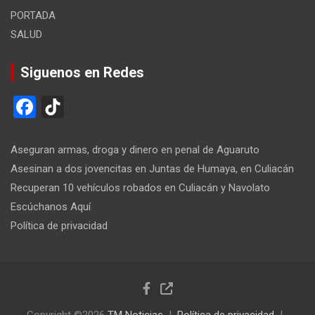
PORTADA
SALUD
Siguenos en Redes
F
Ti
a
k
ce
T
Aseguran armas, droga y dinero en penal de Aguaruto
b
o
Asesinan a dos jovencitas en Juntas de Humaya, en Culiacán
Recuperan 10 vehículos robados en Culiacán y Navolato
o
k
Escúchanos Aquí
o
Política de privacidad
k
Copyright ©2026
TM Noticias
Política de privacidad