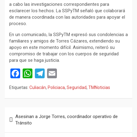
a cabo las investigaciones correspondientes para
esclarecer los hechos. La SSPyTM señaló que colaborará
de manera coordinada con las autoridades para apoyar el
proceso.
En un comunicado, la SSPyTM expresó sus condolencias a
familiares y amigos de Torres Cázares, extendiendo su
apoyo en este momento difícil. Asimismo, reiteró su
compromiso de trabajar con los cuerpos de seguridad
para que se haga justicia.
F
W
T
E
a
h
el
m
Etiquetas:
Culiacán
,
Policiaca
,
Seguridad
,
TMNoticias
ce
at
e
ail
b
s
gr
o
A
a
Navegación
Asesinan a Jorge Torres, coordinador operativo de
o
p
m
de
Tránsito
k
p
entradas