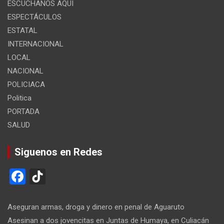
ESCUCHANOS AQUI
ESPECTÁCULOS
ESTATAL
INTERNACIONAL
LOCAL
NACIONAL
POLICIACA
Politica
PORTADA
SALUD
Siguenos en Redes
F
Ti
a
k
ce
T
Aseguran armas, droga y dinero en penal de Aguaruto
Asesinan a dos jovencitas en Juntas de Humaya, en Culiacán