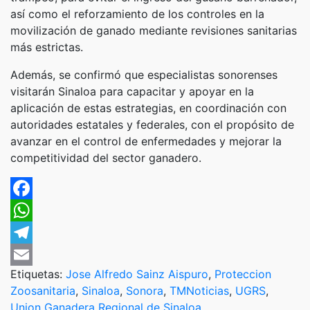
así como el reforzamiento de los controles en la
movilización de ganado mediante revisiones sanitarias
más estrictas.
Además, se confirmó que especialistas sonorenses
visitarán Sinaloa para capacitar y apoyar en la
aplicación de estas estrategias, en coordinación con
autoridades estatales y federales, con el propósito de
avanzar en el control de enfermedades y mejorar la
competitividad del sector ganadero.
Facebook
WhatsApp
Telegram
Etiquetas:
Jose Alfredo Sainz Aispuro
,
Proteccion
Email
Zoosanitaria
,
Sinaloa
,
Sonora
,
TMNoticias
,
UGRS
,
Union Ganadera Regional de Sinaloa