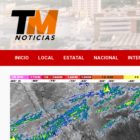
Saltar
al
contenido
TM Noticias
TM Noticias
INICIO
LOCAL
ESTATAL
NACIONAL
INTE