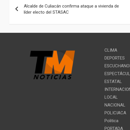
o
p
m
Alcalde de Culiacán confirma ataque a vivienda de
k
p
de
líder electo del STASAC
entradas
CLIMA
DEPORTES
ESCUCHANOS
ESPECTÁCU
ESTATAL
INTERNACIO
LOCAL
NACIONAL
POLICIACA
Politica
PORTADA