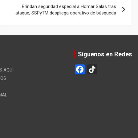
Brindan seguridad especial a Homar Salas tras
ataque; SSPyTM despliega operativo de búsqueda
Siguenos en Redes
F
Ti
 AQUI
a
k
LOS
ce
T
NAL
b
o
o
k
o
k