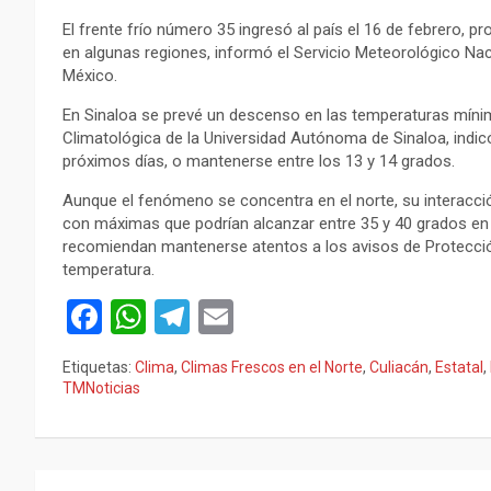
El frente frío número 35 ingresó al país el 16 de febrero, p
en algunas regiones, informó el Servicio Meteorológico Nac
México.
En Sinaloa se prevé un descenso en las temperaturas mínim
Climatológica de la Universidad Autónoma de Sinaloa, indic
próximos días, o mantenerse entre los 13 y 14 grados.
Aunque el fenómeno se concentra en el norte, su interacci
con máximas que podrían alcanzar entre 35 y 40 grados en v
recomiendan mantenerse atentos a los avisos de Protecció
temperatura.
F
W
T
E
a
h
el
m
Etiquetas:
Clima
,
Climas Frescos en el Norte
,
Culiacán
,
Estatal
,
ce
at
e
ail
TMNoticias
b
s
gr
o
A
a
Navegación