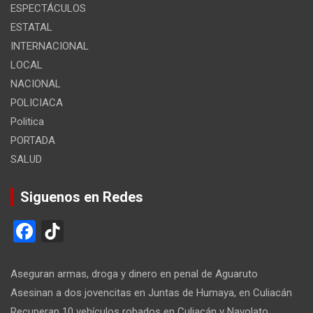
ESPECTÁCULOS
ESTATAL
INTERNACIONAL
LOCAL
NACIONAL
POLICIACA
Politica
PORTADA
SALUD
Siguenos en Redes
F
Ti
a
k
ce
T
Aseguran armas, droga y dinero en penal de Aguaruto
b
o
Asesinan a dos jovencitas en Juntas de Humaya, en Culiacán
Recuperan 10 vehículos robados en Culiacán y Navolato