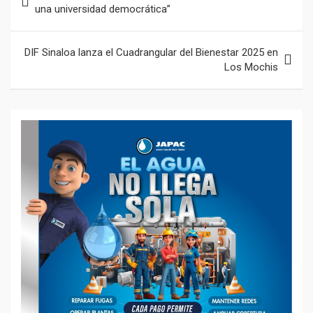
k
p
de
una universidad democrática”
entradas
DIF Sinaloa lanza el Cuadrangular del Bienestar 2025 en
Los Mochis