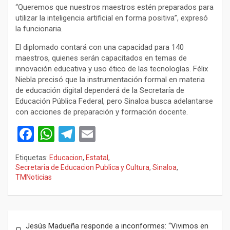
“Queremos que nuestros maestros estén preparados para
utilizar la inteligencia artificial en forma positiva”, expresó
la funcionaria.
El diplomado contará con una capacidad para 140
maestros, quienes serán capacitados en temas de
innovación educativa y uso ético de las tecnologías. Félix
Niebla precisó que la instrumentación formal en materia
de educación digital dependerá de la Secretaría de
Educación Pública Federal, pero Sinaloa busca adelantarse
con acciones de preparación y formación docente.
F
W
T
E
a
h
el
m
Etiquetas:
Educacion
,
Estatal
,
ce
at
e
ail
Secretaria de Educacion Publica y Cultura
,
Sinaloa
,
TMNoticias
b
s
gr
o
A
a
o
p
m
Navegación
Jesús Madueña responde a inconformes: “Vivimos en