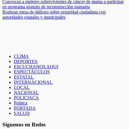
Navegación
Convocan a mujeres sobrevivientes de cáncer de mama a participar
en programa gratuito de reconstrucción mamaria
de
Realizan mesa de diálogo sobre seguridad ciudadana con
entradas
autoridades estatales y municipales
CLIMA
DEPORTES
ESCUCHANOS AQUI
ESPECTÁCULOS
ESTATAL
INTERNACIONAL
LOCAL
NACIONAL
POLICIACA
Politica
PORTADA
SALUD
Siguenos en Redes