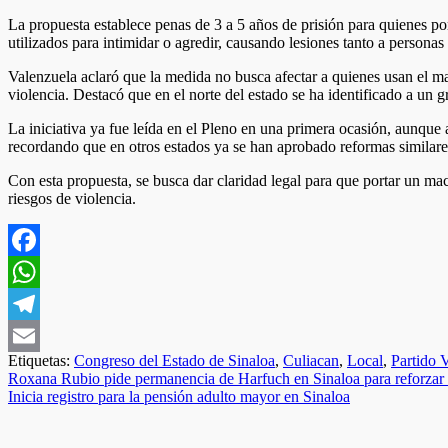
La propuesta establece penas de 3 a 5 años de prisión para quienes po
utilizados para intimidar o agredir, causando lesiones tanto a persona
Valenzuela aclaró que la medida no busca afectar a quienes usan el ma
violencia. Destacó que en el norte del estado se ha identificado a un
La iniciativa ya fue leída en el Pleno en una primera ocasión, aunque 
recordando que en otros estados ya se han aprobado reformas similares
Con esta propuesta, se busca dar claridad legal para que portar un mach
riesgos de violencia.
Facebook
WhatsApp
Telegram
Etiquetas:
Congreso del Estado de Sinaloa
,
Culiacan
,
Local
,
Partido 
Email
Navegación
Roxana Rubio pide permanencia de Harfuch en Sinaloa para reforzar
Inicia registro para la pensión adulto mayor en Sinaloa
de
entradas