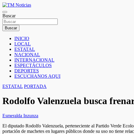
Saltar
al
TM Noticias
contenido
Buscar
TM Noticias
Buscar
INICIO
LOCAL
ESTATAL
NACIONAL
INTERNACIONAL
ESPECTÁCULOS
DEPORTES
ESCUCHANOS AQUI
ESTATAL
PORTADA
Rodolfo Valenzuela busca frenar
Esmeralda Inzunza
El diputado Rodolfo Valenzuela, perteneciente al Partido Verde Ecolo
portación de machetes en lugares públicos donde su uso no tiene relac