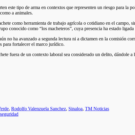
rten este tipo de arma en contextos que representen un riesgo para la po
s como a animales.
chete como herramienta de trabajo agrícola o cotidiano en el campo, si
 grupo conocido como “los macheteros”, cuya presencia ha estado ligada 
aún no ha avanzado a segunda lectura ni a dictamen en la comisión corre
 para fortalecer el marco jurídico.
ete fuera de un contexto laboral sea considerado un delito, dándole a la
Verde
,
Rodolfo Valenzuela Sanchez
,
Sinaloa
,
TM Noticias
 seguridad