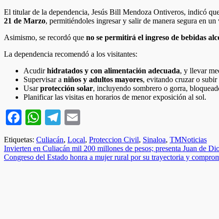
El titular de la dependencia, Jesús Bill Mendoza Ontiveros, indicó qu
21 de Marzo
, permitiéndoles ingresar y salir de manera segura en un
Asimismo, se recordó que
no se permitirá el ingreso de bebidas alc
La dependencia recomendó a los visitantes:
Acudir
hidratados y con alimentación adecuada
, y llevar m
Supervisar a
niños y adultos mayores
, evitando cruzar o subir
Usar
protección solar
, incluyendo sombrero o gorra, bloqueador
Planificar las visitas en horarios de menor exposición al sol.
Facebook
WhatsApp
Telegram
Email
Etiquetas:
Culiacán
,
Local
,
Proteccion Civil
,
Sinaloa
,
TMNoticias
Navegación
Invierten en Culiacán mil 200 millones de pesos; presenta Juan de D
Congreso del Estado honra a mujer rural por su trayectoria y compro
de
entradas