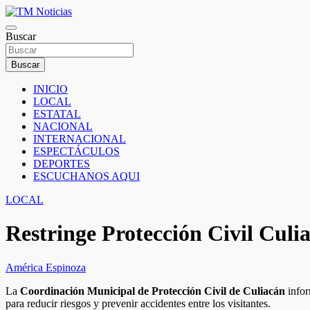
Saltar
al
TM Noticias
contenido
Buscar
TM Noticias
Buscar
INICIO
LOCAL
ESTATAL
NACIONAL
INTERNACIONAL
ESPECTÁCULOS
DEPORTES
ESCUCHANOS AQUI
LOCAL
Restringe Protección Civil Culi
América Espinoza
La
Coordinación Municipal de Protección Civil de Culiacán
infor
para reducir riesgos y prevenir accidentes entre los visitantes.