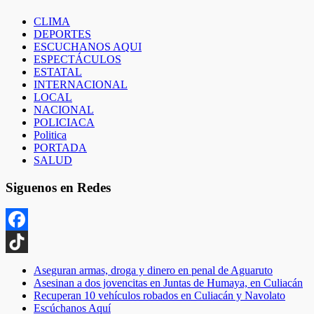
CLIMA
DEPORTES
ESCUCHANOS AQUI
ESPECTÁCULOS
ESTATAL
INTERNACIONAL
LOCAL
NACIONAL
POLICIACA
Politica
PORTADA
SALUD
Siguenos en Redes
Facebook
TikTok
Aseguran armas, droga y dinero en penal de Aguaruto
Asesinan a dos jovencitas en Juntas de Humaya, en Culiacán
Recuperan 10 vehículos robados en Culiacán y Navolato
Escúchanos Aquí