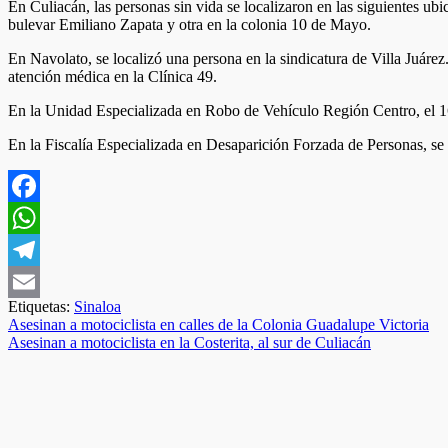
En Culiacán, las personas sin vida se localizaron en las siguientes ub
bulevar Emiliano Zapata y otra en la colonia 10 de Mayo.
En Navolato, se localizó una persona en la sindicatura de Villa Juárez
atención médica en la Clínica 49.
En la Unidad Especializada en Robo de Vehículo Región Centro, el 1
En la Fiscalía Especializada en Desaparición Forzada de Personas, se 
Facebook
WhatsApp
Telegram
Etiquetas:
Sinaloa
Email
Navegación
Asesinan a motociclista en calles de la Colonia Guadalupe Victoria
Asesinan a motociclista en la Costerita, al sur de Culiacán
de
entradas