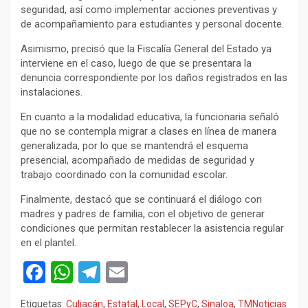
seguridad, así como implementar acciones preventivas y
de acompañamiento para estudiantes y personal docente.
Asimismo, precisó que la Fiscalía General del Estado ya
interviene en el caso, luego de que se presentara la
denuncia correspondiente por los daños registrados en las
instalaciones.
En cuanto a la modalidad educativa, la funcionaria señaló
que no se contempla migrar a clases en línea de manera
generalizada, por lo que se mantendrá el esquema
presencial, acompañado de medidas de seguridad y
trabajo coordinado con la comunidad escolar.
Finalmente, destacó que se continuará el diálogo con
madres y padres de familia, con el objetivo de generar
condiciones que permitan restablecer la asistencia regular
en el plantel.
F
W
T
E
a
h
el
m
Etiquetas:
Culiacán
,
Estatal
,
Local
,
SEPyC
,
Sinaloa
,
TMNoticias