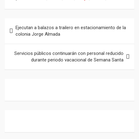
ce
at
e
ail
b
s
gr
o
A
a
Navegación
Ejecutan a balazos a trailero en estacionamiento de la
o
p
m
de
colonia Jorge Almada
k
p
entradas
Servicios públicos continuarán con personal reducido
durante periodo vacacional de Semana Santa