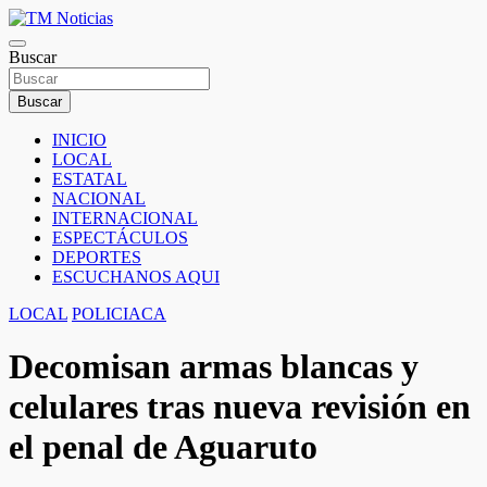
Saltar
al
TM Noticias
contenido
Buscar
TM Noticias
Buscar
INICIO
LOCAL
ESTATAL
NACIONAL
INTERNACIONAL
ESPECTÁCULOS
DEPORTES
ESCUCHANOS AQUI
LOCAL
POLICIACA
Decomisan armas blancas y
celulares tras nueva revisión en
el penal de Aguaruto