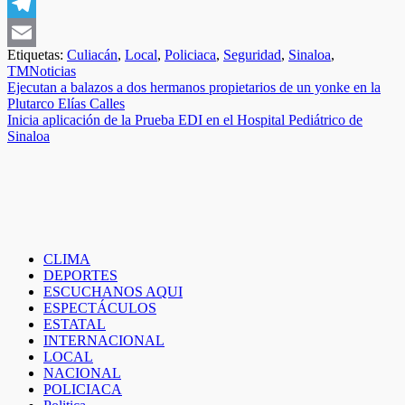
WhatsApp
Telegram
Etiquetas:
Culiacán
,
Local
,
Policiaca
,
Seguridad
,
Sinaloa
,
Email
TMNoticias
Navegación
Ejecutan a balazos a dos hermanos propietarios de un yonke en la
Plutarco Elías Calles
de
Inicia aplicación de la Prueba EDI en el Hospital Pediátrico de
entradas
Sinaloa
CLIMA
DEPORTES
ESCUCHANOS AQUI
ESPECTÁCULOS
ESTATAL
INTERNACIONAL
LOCAL
NACIONAL
POLICIACA