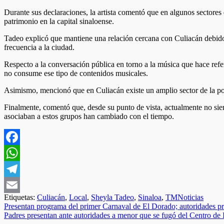
Durante sus declaraciones, la artista comentó que en algunos sectore
patrimonio en la capital sinaloense.
Tadeo explicó que mantiene una relación cercana con Culiacán debido 
frecuencia a la ciudad.
Respecto a la conversación pública en torno a la música que hace refer
no consume ese tipo de contenidos musicales.
Asimismo, mencionó que en Culiacán existe un amplio sector de la pobl
Finalmente, comentó que, desde su punto de vista, actualmente no siem
asociaban a estos grupos han cambiado con el tiempo.
Facebook
WhatsApp
Telegram
Etiquetas:
Culiacán
,
Local
,
Sheyla Tadeo
,
Sinaloa
,
TMNoticias
Email
Navegación
Presentan programa del primer Carnaval de El Dorado; autoridades pr
Padres presentan ante autoridades a menor que se fugó del Centro de
de