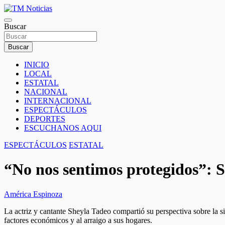
Saltar
al
TM Noticias
contenido
Buscar
TM Noticias
Buscar
INICIO
LOCAL
ESTATAL
NACIONAL
INTERNACIONAL
ESPECTÁCULOS
DEPORTES
ESCUCHANOS AQUI
ESPECTÁCULOS
ESTATAL
“No nos sentimos protegidos”: S
América Espinoza
La actriz y cantante Sheyla Tadeo compartió su perspectiva sobre la s
factores económicos y al arraigo a sus hogares.