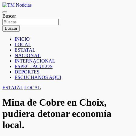
Saltar
al
TM Noticias
contenido
Buscar
TM Noticias
Buscar
INICIO
LOCAL
ESTATAL
NACIONAL
INTERNACIONAL
ESPECTÁCULOS
DEPORTES
ESCUCHANOS AQUI
ESTATAL
LOCAL
Mina de Cobre en Choix,
pudiera detonar economía
local.