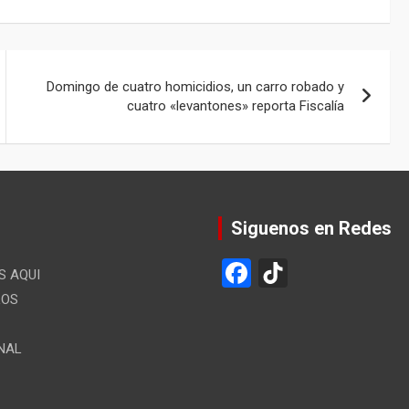
Domingo de cuatro homicidios, un carro robado y
cuatro «levantones» reporta Fiscalía
Siguenos en Redes
F
Ti
 AQUI
a
k
LOS
ce
T
NAL
b
o
o
k