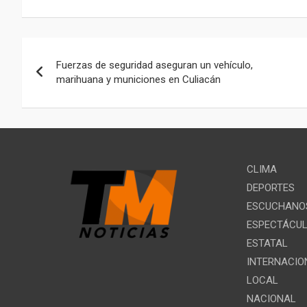
b
s
gr
o
A
a
Navegación
o
p
m
Fuerzas de seguridad aseguran un vehículo,
de
marihuana y municiones en Culiacán
k
p
entradas
CLIMA
DEPORTES
ESCUCHANOS
ESPECTÁCU
ESTATAL
INTERNACIO
LOCAL
NACIONAL