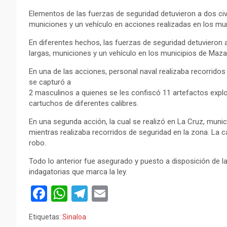
Elementos de las fuerzas de seguridad detuvieron a dos civ
municiones y un vehículo en acciones realizadas en los mun
En diferentes hechos, las fuerzas de seguridad detuvieron 
largas, municiones y un vehículo en los municipios de Mazat
En una de las acciones, personal naval realizaba recorrido
se capturó a
2 masculinos a quienes se les confiscó 11 artefactos expl
cartuchos de diferentes calibres.
En una segunda acción, la cual se realizó en La Cruz, munici
mientras realizaba recorridos de seguridad en la zona. La
robo.
Todo lo anterior fue asegurado y puesto a disposición de l
indagatorias que marca la ley.
F
W
T
E
a
h
el
m
Etiquetas:
Sinaloa
ce
at
e
ail