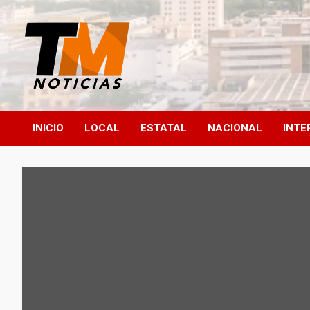
Saltar
al
contenido
TM Noticias
TM Noticias
INICIO
LOCAL
ESTATAL
NACIONAL
INTE