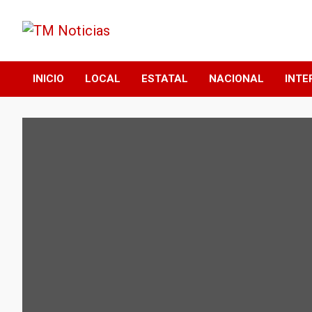
Saltar
al
contenido
TM Noticias
TM Noticias
INICIO
LOCAL
ESTATAL
NACIONAL
INTE