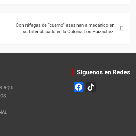
Con ráfagas de “cuerno” asesinan a mecánico en
su taller ubicado en la Colonia Los Huizachez.
Siguenos en Redes
F
Ti
 AQUI
a
k
LOS
ce
T
NAL
b
o
o
k
o