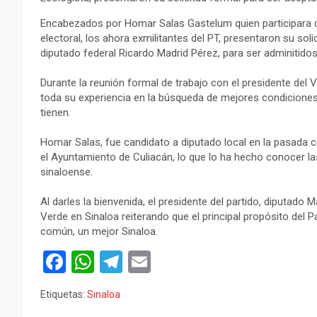
Encabezados por Homar Salas Gastelum quien participara 
electoral, los ahora exmilitantes del PT, presentaron su soli
diputado federal Ricardo Madrid Pérez, para ser adminitidos 
Durante la reunión formal de trabajo con el presidente del
toda su experiencia en la búsqueda de mejores condiciones 
tienen.
Homar Salas, fue candidato a diputado local en la pasada c
el Ayuntamiento de Culiacán, lo que lo ha hecho conocer las
sinaloense.
Al darles la bienvenida, el presidente del partido, diputado
Verde en Sinaloa reiterando que el principal propósito del 
común, un mejor Sinaloa.
F
W
T
E
a
h
el
m
Etiquetas:
Sinaloa
ce
at
e
ail