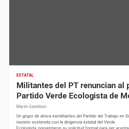
ESTATAL
Militantes del PT renuncian al p
Partido Verde Ecologista de M
Martín Gastélum
Un grupo de ahora exmilitantes del Partido del Trabajo en Si
reunión sostenida con la dirigencia estatal del Verde
Ecologista, presentaron su solicitud formal para ser acep