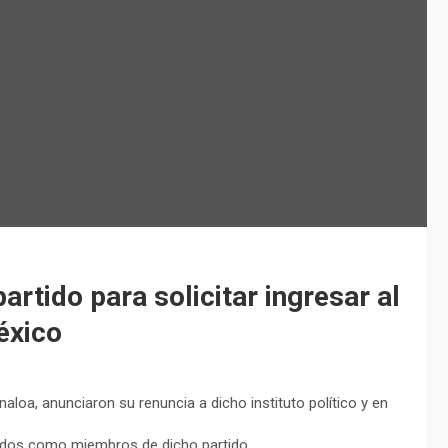
artido para solicitar ingresar al
éxico
naloa, anunciaron su renuncia a dicho instituto político y en
tados como miembros de dicho partido.