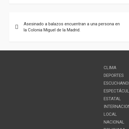
b
s
gr
o
A
a
Navegación
o
p
m
Asesinado a balazos encuentran a una persona en
de
la Colonia Miguel de la Madrid.
k
p
entradas
CLIMA
DEPORTES
ESCUCHANOS
ESPECTÁCU
ESTATAL
INTERNACIO
LOCAL
NACIONAL