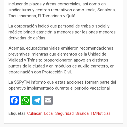
incluyendo plazas y áreas comerciales, así como en
sindicaturas y centros recreativos como Imala, Sanalona,
Tacuichamona, El Tamarindo y Quilá.
La corporación indicó que personal de trabajo social y
médico brindó atención a menores por lesiones menores
derivadas de caídas.
Además, educadoras viales emitieron recomendaciones
preventivas, mientras que elementos de la Unidad de
Vialidad y Tránsito proporcionaron apoyo en distintos
puntos de la ciudad y en módulos de auxilio carretero, en
coordinación con Protección Civil.
La SSPyTM informó que estas acciones forman parte del
operativo implementado durante el periodo vacacional.
F
W
T
E
a
h
el
m
Etiquetas:
Culiacán
,
Local
,
Seguridad
,
Sinaloa
,
TMNoticias
ce
at
e
ail