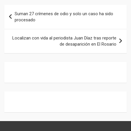
b
s
gr
o
A
a
Navegación
Suman 27 crímenes de odio y solo un caso ha sido
o
p
m
de
procesado
k
p
entradas
Localizan con vida al periodista Juan Díaz tras reporte
de desaparición en El Rosario