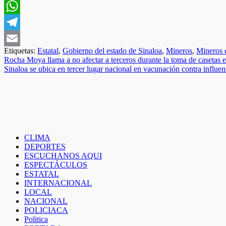
Facebook
WhatsApp
Telegram
Etiquetas:
Estatal
,
Gobierno del estado de Sinaloa
,
Mineros
,
Mineros 
Email
Navegación
Rocha Moya llama a no afectar a terceros durante la toma de casetas 
Sinaloa se ubica en tercer lugar nacional en vacunación contra influe
de
entradas
CLIMA
DEPORTES
ESCUCHANOS AQUI
ESPECTÁCULOS
ESTATAL
INTERNACIONAL
LOCAL
NACIONAL
POLICIACA
Politica