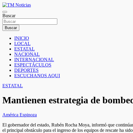
Saltar
al
TM Noticias
contenido
Buscar
TM Noticias
Buscar
INICIO
LOCAL
ESTATAL
NACIONAL
INTERNACIONAL
ESPECTÁCULOS
DEPORTES
ESCUCHANOS AQUI
ESTATAL
Mantienen estrategia de bombe
América Espinoza
El gobernador del estado, Rubén Rocha Moya, informó que continúan l
el principal obstáculo para el ingreso de los equipos de rescate ha sid