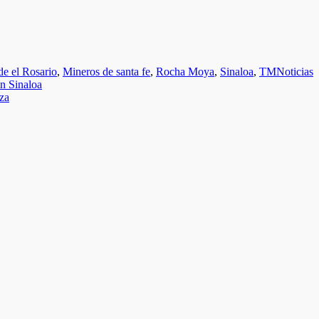
de el Rosario
,
Mineros de santa fe
,
Rocha Moya
,
Sinaloa
,
TMNoticias
en Sinaloa
nza