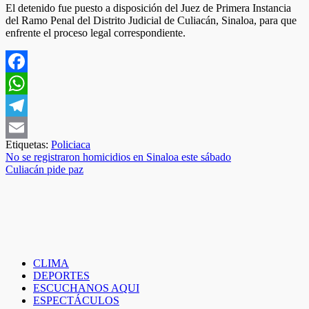
El detenido fue puesto a disposición del Juez de Primera Instancia
del Ramo Penal del Distrito Judicial de Culiacán, Sinaloa, para que
enfrente el proceso legal correspondiente.
Facebook
WhatsApp
Telegram
Etiquetas:
Policiaca
Email
Navegación
No se registraron homicidios en Sinaloa este sábado
Culiacán pide paz
de
entradas
CLIMA
DEPORTES
ESCUCHANOS AQUI
ESPECTÁCULOS