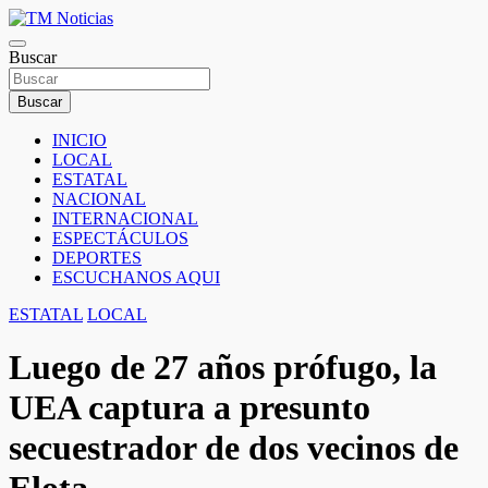
Saltar
al
TM Noticias
contenido
Buscar
TM Noticias
Buscar
INICIO
LOCAL
ESTATAL
NACIONAL
INTERNACIONAL
ESPECTÁCULOS
DEPORTES
ESCUCHANOS AQUI
ESTATAL
LOCAL
Luego de 27 años prófugo, la
UEA captura a presunto
secuestrador de dos vecinos de