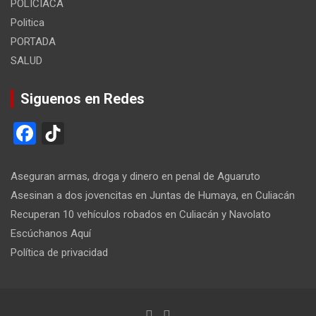
POLICIACA
Politica
PORTADA
SALUD
Siguenos en Redes
F
Ti
a
k
ce
T
Aseguran armas, droga y dinero en penal de Aguaruto
b
o
Asesinan a dos jovencitas en Juntas de Humaya, en Culiacán
Recuperan 10 vehículos robados en Culiacán y Navolato
o
k
Escúchanos Aquí
o
Política de privacidad
k