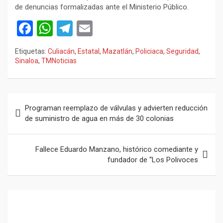
de denuncias formalizadas ante el Ministerio Público.
F
W
T
E
a
h
el
m
Etiquetas:
Culiacán
,
Estatal
,
Mazatlán
,
Policiaca
,
Seguridad
,
ce
at
e
ail
Sinaloa
,
TMNoticias
b
s
gr
o
A
a
Navegación
o
p
m
Programan reemplazo de válvulas y advierten reducción
de
de suministro de agua en más de 30 colonias
k
p
entradas
Fallece Eduardo Manzano, histórico comediante y
fundador de “Los Polivoces