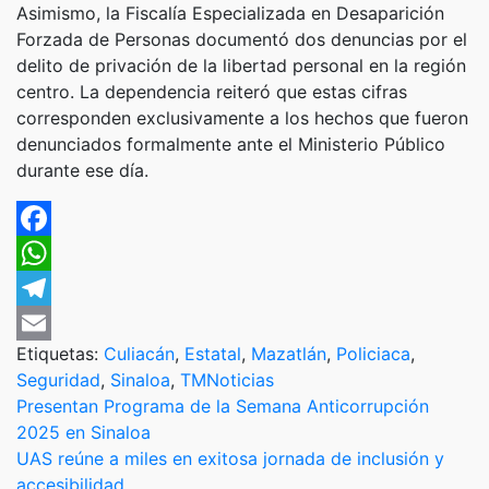
​Asimismo, la Fiscalía Especializada en Desaparición
Forzada de Personas documentó dos denuncias por el
delito de privación de la libertad personal en la región
centro. La dependencia reiteró que estas cifras
corresponden exclusivamente a los hechos que fueron
denunciados formalmente ante el Ministerio Público
durante ese día.
Facebook
WhatsApp
Telegram
Etiquetas:
Culiacán
,
Estatal
,
Mazatlán
,
Policiaca
,
Email
Seguridad
,
Sinaloa
,
TMNoticias
Navegación
Presentan Programa de la Semana Anticorrupción
2025 en Sinaloa
de
UAS reúne a miles en exitosa jornada de inclusión y
accesibilidad