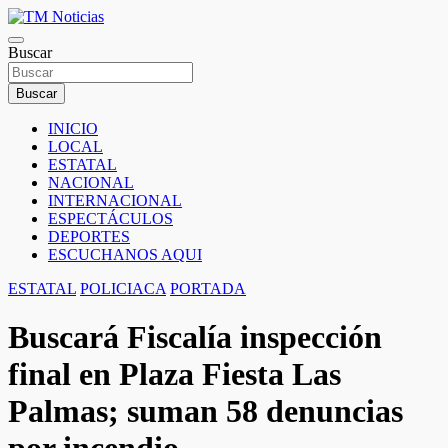
Saltar
al
TM Noticias
contenido
Buscar
TM Noticias
Buscar
INICIO
LOCAL
ESTATAL
NACIONAL
INTERNACIONAL
ESPECTÁCULOS
DEPORTES
ESCUCHANOS AQUI
ESTATAL
POLICIACA
PORTADA
Buscará Fiscalía inspección
final en Plaza Fiesta Las
Palmas; suman 58 denuncias