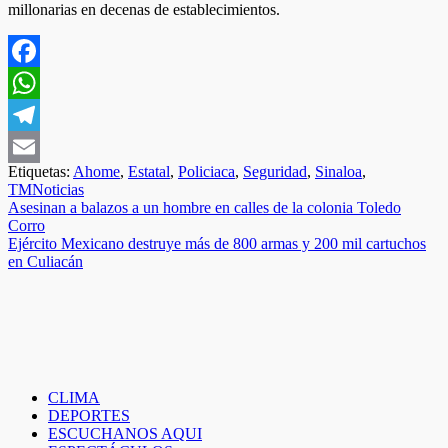
millonarias en decenas de establecimientos.
Facebook
WhatsApp
Telegram
Etiquetas:
Ahome
,
Estatal
,
Policiaca
,
Seguridad
,
Sinaloa
,
Email
TMNoticias
Navegación
Asesinan a balazos a un hombre en calles de la colonia Toledo
Corro
de
Ejército Mexicano destruye más de 800 armas y 200 mil cartuchos
entradas
en Culiacán
CLIMA
DEPORTES
ESCUCHANOS AQUI