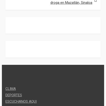
m
droga en Mazatlán, Sinaloa
CLIMA
DEPORTES
ESCUCHANOS AQUI