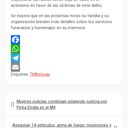
activismo en favor de las víctimas de este delito.
Se espera que en las próximas horas su familia y su
organización brinden más detalles sobre los servicios
funerarios y homenajes en su memoria.
F
a
W
c
h
T
Etiquetas:
TMNoticias
e
a
e
E
b
t
l
m
o
s
e
a
Navegación
Mujeres policías continúan exigiendo justicia por
o
A
g
i
de
Petra Emilia en el 8M
k
p
r
l
entradas
p
a
Aseguran 14 vehículos, arma de fuego, municiones y