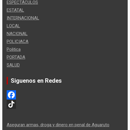
ESPECTÁCULOS
ESTATAL
INTERNACIONAL
LOCAL
NACIONAL
POLICIACA
Politica
PORTADA
SALUD
Siguenos en Redes
F
a
T
c
i
Aseguran armas, droga y dinero en penal de Aguaruto