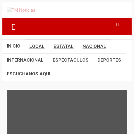
Saltar
al
TM Noticias
TM Noticias
contenido
INICIO
LOCAL
ESTATAL
NACIONAL
INTERNACIONAL
ESPECTÁCULOS
DEPORTES
ESCUCHANOS AQUI