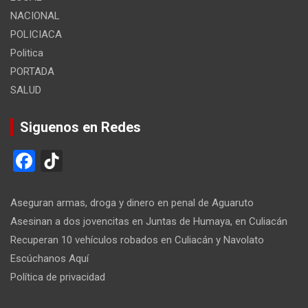
NACIONAL
POLICIACA
Politica
PORTADA
SALUD
Siguenos en Redes
F
Ti
a
k
ce
T
Aseguran armas, droga y dinero en penal de Aguaruto
b
o
Asesinan a dos jovencitas en Juntas de Humaya, en Culiacán
Recuperan 10 vehículos robados en Culiacán y Navolato
o
k
Escúchanos Aquí
o
Política de privacidad
k