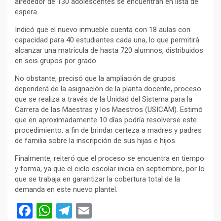
alrededor de 130 adolescentes se encuentran en lista de
espera.
Indicó que el nuevo inmueble cuenta con 18 aulas con
capacidad para 40 estudiantes cada una, lo que permitirá
alcanzar una matrícula de hasta 720 alumnos, distribuidos
en seis grupos por grado.
No obstante, precisó que la ampliación de grupos
dependerá de la asignación de la planta docente, proceso
que se realiza a través de la Unidad del Sistema para la
Carrera de las Maestras y los Maestros (USICAM). Estimó
que en aproximadamente 10 días podría resolverse este
procedimiento, a fin de brindar certeza a madres y padres
de familia sobre la inscripción de sus hijas e hijos.
Finalmente, reiteró que el proceso se encuentra en tiempo
y forma, ya que el ciclo escolar inicia en septiembre, por lo
que se trabaja en garantizar la cobertura total de la
demanda en este nuevo plantel.
F
W
T
E