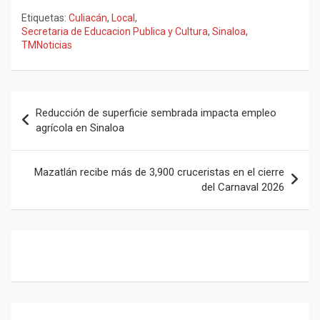
a
h
el
m
Etiquetas:
Culiacán
,
Local
,
ce
at
e
ail
Secretaria de Educacion Publica y Cultura
,
Sinaloa
,
TMNoticias
b
s
gr
o
A
a
o
p
m
Navegación
Reducción de superficie sembrada impacta empleo
k
p
de
agrícola en Sinaloa
entradas
Mazatlán recibe más de 3,900 cruceristas en el cierre
del Carnaval 2026