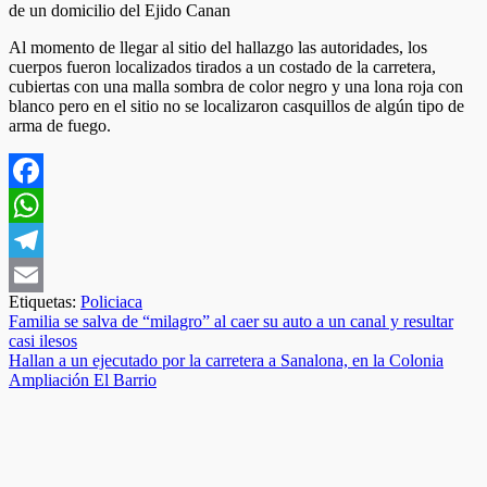
de un domicilio del Ejido Canan
Al momento de llegar al sitio del hallazgo las autoridades, los
cuerpos fueron localizados tirados a un costado de la carretera,
cubiertas con una malla sombra de color negro y una lona roja con
blanco pero en el sitio no se localizaron casquillos de algún tipo de
arma de fuego.
Facebook
WhatsApp
Telegram
Etiquetas:
Policiaca
Email
Navegación
Familia se salva de “milagro” al caer su auto a un canal y resultar
casi ilesos
de
Hallan a un ejecutado por la carretera a Sanalona, en la Colonia
entradas
Ampliación El Barrio