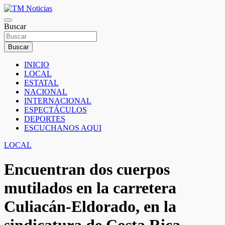
Saltar
al
TM Noticias
contenido
Buscar
TM Noticias
Buscar
INICIO
LOCAL
ESTATAL
NACIONAL
INTERNACIONAL
ESPECTÁCULOS
DEPORTES
ESCUCHANOS AQUI
LOCAL
Encuentran dos cuerpos
mutilados en la carretera
Culiacán-Eldorado, en la