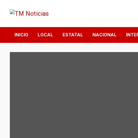
Saltar
al
contenido
TM Noticias
TM Noticias
INICIO
LOCAL
ESTATAL
NACIONAL
INTE