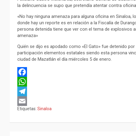
la delincuencia se supo que pretendía atentar contra ofici
«No hay ninguna amenaza para alguna oficina en Sinaloa, los
donde hay un reporte es en relación a la Fiscalía de Durang
persona detenida tiene que ver con el tema de explosivos 
amenaza»
Quién se dijo es apodado como «El Gato» fue detenido por 
participación elementos estatales siendo esta persona vincu
ciudad de Mazatlán el día miércoles 5 de enero.
F
a
W
c
h
T
Etiquetas:
Sinaloa
e
a
e
E
b
t
l
m
o
s
e
a