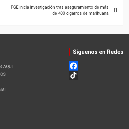
FGE inicia investigación tras aseguramiento de más
de 400 cigarros de marihuana
Siguenos en Redes
 AQUI
LOS
F
a
T
NAL
c
i
e
k
b
T
o
o