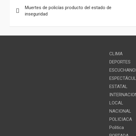
Navegación
o
A
g
i
Muertes de policías producto del estado de
de
k
p
r
l
inseguridad
entradas
p
a
m
CLIMA
DEPORTES
ESCUCHANOS
ESPECTÁCU
ESTATAL
INTERNACIO
LOCAL
NACIONAL
POLICIACA
Politica
PORTADA