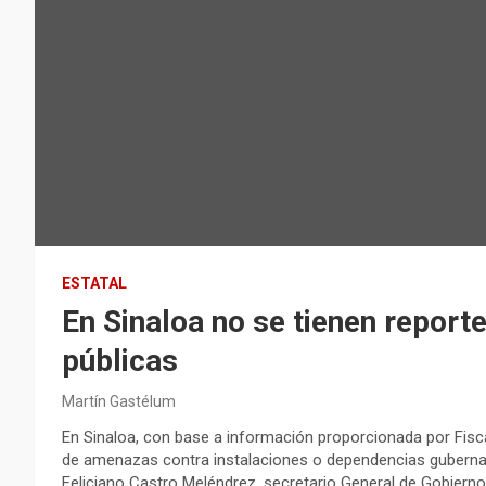
ESTATAL
En Sinaloa no se tienen report
públicas
Martín Gastélum
En Sinaloa, con base a información proporcionada por Fiscal
de amenazas contra instalaciones o dependencias gubern
Feliciano Castro Meléndrez, secretario General de Gobierno