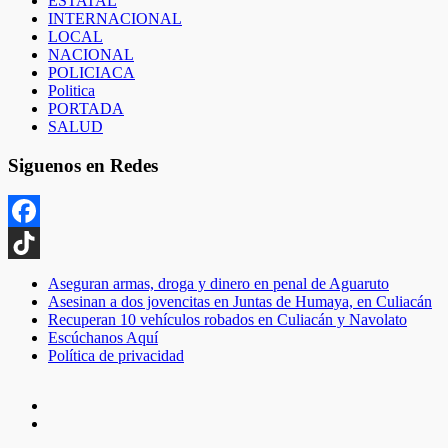
ESTATAL
INTERNACIONAL
LOCAL
NACIONAL
POLICIACA
Politica
PORTADA
SALUD
Siguenos en Redes
Facebook
TikTok
Aseguran armas, droga y dinero en penal de Aguaruto
Asesinan a dos jovencitas en Juntas de Humaya, en Culiacán
Recuperan 10 vehículos robados en Culiacán y Navolato
Escúchanos Aquí
Política de privacidad