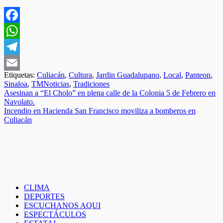
Facebook
WhatsApp
Telegram
Etiquetas:
Culiacán
,
Cultura
,
Jardin Guadalupano
,
Local
,
Panteon
,
Email
Sinaloa
,
TMNoticias
,
Tradiciones
Navegación
Asesinan a “El Cholo” en plena calle de la Colonia 5 de Febrero en
Navolato.
de
Incendio en Hacienda San Francisco moviliza a bomberos en
entradas
Culiacán
CLIMA
DEPORTES
ESCUCHANOS AQUI
ESPECTÁCULOS