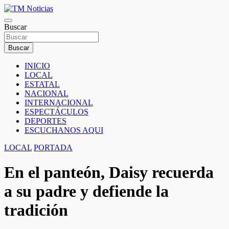
Saltar
al
TM Noticias
contenido
Buscar
TM Noticias
Buscar
INICIO
LOCAL
ESTATAL
NACIONAL
INTERNACIONAL
ESPECTÁCULOS
DEPORTES
ESCUCHANOS AQUI
LOCAL
PORTADA
En el panteón, Daisy recuerda
a su padre y defiende la
tradición