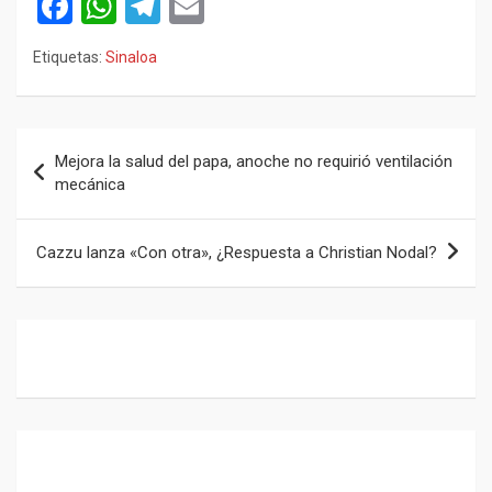
F
W
T
E
a
h
el
m
Etiquetas:
Sinaloa
ce
at
e
ail
b
s
gr
o
A
a
Navegación
Mejora la salud del papa, anoche no requirió ventilación
o
p
m
de
mecánica
k
p
entradas
Cazzu lanza «Con otra», ¿Respuesta a Christian Nodal?