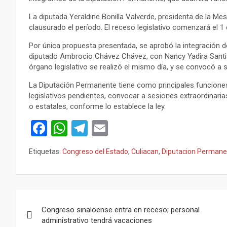
La diputada Yeraldine Bonilla Valverde, presidenta de la Me
clausurado el período. El receso legislativo comenzará el 1
Por única propuesta presentada, se aprobó la integración de
diputado Ambrocio Chávez Chávez, con Nancy Yadira Santia
órgano legislativo se realizó el mismo día, y se convocó a 
La Diputación Permanente tiene como principales funcione
legislativos pendientes, convocar a sesiones extraordinaria
o estatales, conforme lo establece la ley.
F
W
T
E
a
h
el
m
Etiquetas:
Congreso del Estado
,
Culiacan
,
Diputacion Permane
ce
at
e
ail
b
s
gr
o
A
a
Navegación
o
p
m
Congreso sinaloense entra en receso; personal
de
administrativo tendrá vacaciones
k
p