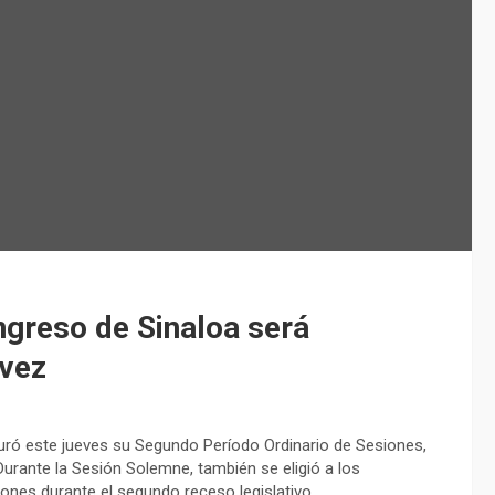
greso de Sinaloa será
vez
suró este jueves su Segundo Período Ordinario de Sesiones,
Durante la Sesión Solemne, también se eligió a los
ones durante el segundo receso legislativo.