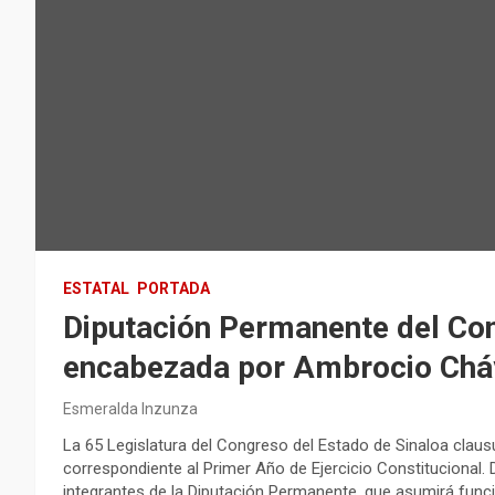
ESTATAL
PORTADA
Diputación Permanente del Con
encabezada por Ambrocio Chá
Esmeralda Inzunza
La 65 Legislatura del Congreso del Estado de Sinaloa clau
correspondiente al Primer Año de Ejercicio Constitucional. 
integrantes de la Diputación Permanente, que asumirá funci