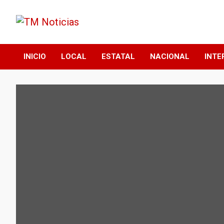
Saltar
al
contenido
TM Noticias
TM Noticias
INICIO
LOCAL
ESTATAL
NACIONAL
INTE