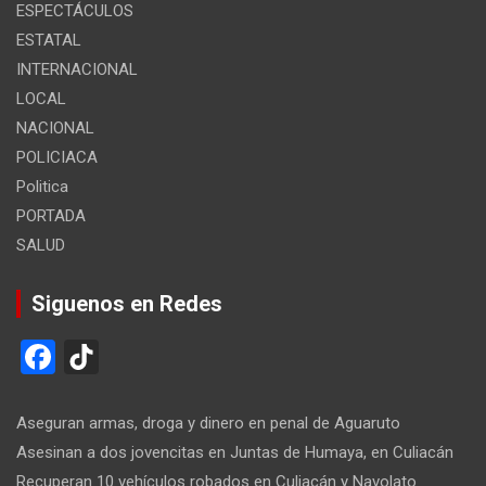
ESPECTÁCULOS
ESTATAL
INTERNACIONAL
LOCAL
NACIONAL
POLICIACA
Politica
PORTADA
SALUD
Siguenos en Redes
F
Ti
a
k
ce
T
Aseguran armas, droga y dinero en penal de Aguaruto
b
o
Asesinan a dos jovencitas en Juntas de Humaya, en Culiacán
Recuperan 10 vehículos robados en Culiacán y Navolato