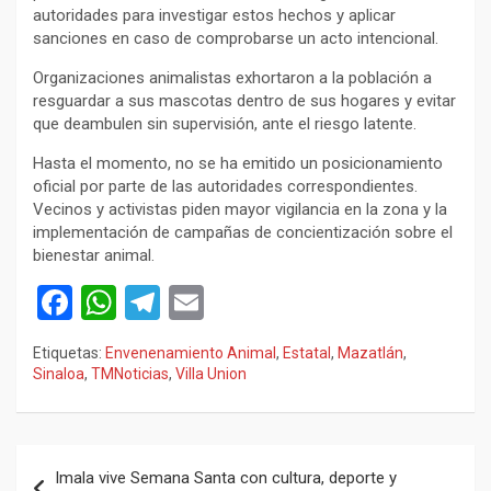
autoridades para investigar estos hechos y aplicar
sanciones en caso de comprobarse un acto intencional.
Organizaciones animalistas exhortaron a la población a
resguardar a sus mascotas dentro de sus hogares y evitar
que deambulen sin supervisión, ante el riesgo latente.
Hasta el momento, no se ha emitido un posicionamiento
oficial por parte de las autoridades correspondientes.
Vecinos y activistas piden mayor vigilancia en la zona y la
implementación de campañas de concientización sobre el
bienestar animal.
F
W
T
E
a
h
el
m
Etiquetas:
Envenenamiento Animal
,
Estatal
,
Mazatlán
,
ce
at
e
ail
Sinaloa
,
TMNoticias
,
Villa Union
b
s
gr
o
A
a
Navegación
o
p
m
Imala vive Semana Santa con cultura, deporte y