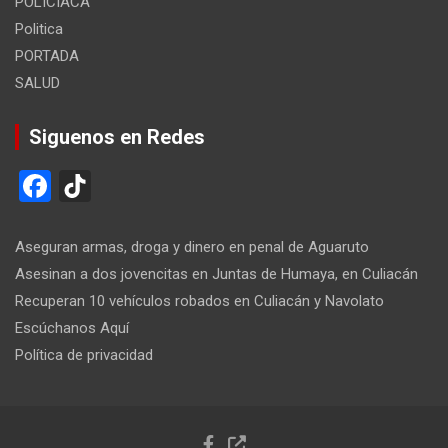
POLICIACA
Politica
PORTADA
SALUD
Siguenos en Redes
F
Ti
a
k
ce
T
Aseguran armas, droga y dinero en penal de Aguaruto
b
o
Asesinan a dos jovencitas en Juntas de Humaya, en Culiacán
Recuperan 10 vehículos robados en Culiacán y Navolato
o
k
Escúchanos Aquí
o
Política de privacidad
k