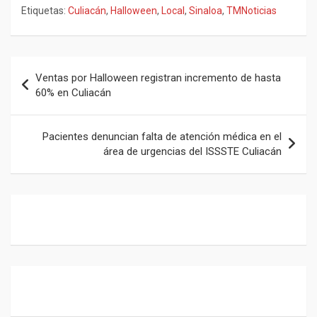
a
h
el
m
Etiquetas:
Culiacán
,
Halloween
,
Local
,
Sinaloa
,
TMNoticias
ce
at
e
ail
b
s
gr
o
A
a
Navegación
Ventas por Halloween registran incremento de hasta
o
p
m
de
60% en Culiacán
k
p
entradas
Pacientes denuncian falta de atención médica en el
área de urgencias del ISSSTE Culiacán