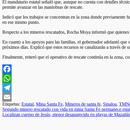
El mandatario estatal señaló que, aunque no cuenta con detalles técnic
permite avanzar en las maniobras de rescate.
Indicó que los trabajos se concentran en la zona donde previamente fu
en ese mismo punto.
Respecto a los mineros rescatados, Rocha Moya informó que quienes fu
En cuanto a los apoyos para las familias, el gobernador adelantó que
próximos días. Explicó que estos recursos se canalizarán a través de 
Finalmente, reiteró que el operativo de rescate continúa en la zona, con
Facebook
WhatsApp
Telegram
Etiquetas:
Estatal
,
Mina Santa Fe
,
Mineros de santa fe
,
Sinaloa
,
TMNot
Email
Navegación
Segundo minero rescatado con vida en mina Santa Fe permanece estab
Localizan cuerpo de Jesús, menor desaparecido en playas de Mazatlá
de
entradas