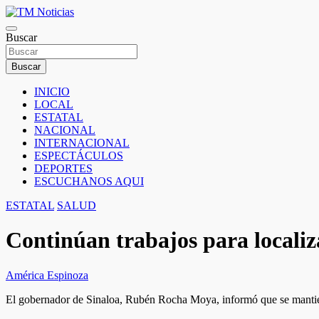
Saltar
al
TM Noticias
contenido
Buscar
TM Noticias
Buscar
INICIO
LOCAL
ESTATAL
NACIONAL
INTERNACIONAL
ESPECTÁCULOS
DEPORTES
ESCUCHANOS AQUI
ESTATAL
SALUD
Continúan trabajos para locali
América Espinoza
El gobernador de Sinaloa, Rubén Rocha Moya, informó que se mantiene