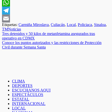
Facebook
WhatsApp
Telegram
Etiquetas:
Carmiña Miroslava
,
Culiacán
,
Local
,
Policiaca
,
Sinaloa
,
Email
TMNoticias
Navegación
Tres detenidos y 50 kilos de metanfetamina asegurados tras
operativo en CDMX
de
Conoce los puntos autorizados y las restricciones de Protección
entradas
Civil durante Semana Santa
CLIMA
DEPORTES
ESCUCHANOS AQUI
ESPECTÁCULOS
ESTATAL
INTERNACIONAL
LOCAL