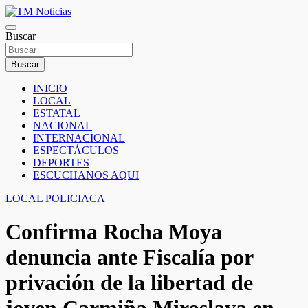
Saltar
al
TM Noticias
contenido
Buscar
TM Noticias
Buscar
INICIO
LOCAL
ESTATAL
NACIONAL
INTERNACIONAL
ESPECTÁCULOS
DEPORTES
ESCUCHANOS AQUI
LOCAL
POLICIACA
Confirma Rocha Moya
denuncia ante Fiscalía por
privación de la libertad de