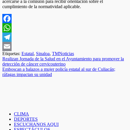
acercarse a la comisión para recibir orientación sobre el
cumplimiento de la normatividad aplicable.
Facebook
WhatsApp
Telegram
Etiquetas:
Estatal
,
Sinaloa
,
TMNoticias
Email
Navegación
Realizan Jornada de la Salud en el Ayuntamiento para promover la
detección de cáncer cervicouterino
de
Emboscan a balazos a mujer policía estatal al sur de Culiacán;
entradas
ráfagas impactan su unidad
CLIMA
DEPORTES
ESCUCHANOS AQUI
ESPECTÁCULOS