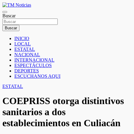
Saltar
al
TM Noticias
contenido
Buscar
TM Noticias
Buscar
INICIO
LOCAL
ESTATAL
NACIONAL
INTERNACIONAL
ESPECTÁCULOS
DEPORTES
ESCUCHANOS AQUI
ESTATAL
COEPRISS otorga distintivos
sanitarios a dos
establecimientos en Culiacán