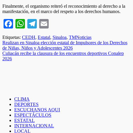
Finalmente, el organismo reiteró el reconocimiento al derecho a la
manifestación, en el marco del respeto a los derechos humanos.
Facebook
WhatsApp
Telegram
Email
Etiquetas:
CEDH
,
Estatal
,
Sinaloa
,
TMNoticias
Navegación
Realizan en Sinaloa elección estatal de Impulsores de los Derechos
de Niñas, Niños y Adolescentes 2026
de
Culiacán recibe la clausura de los encuentros deportivos Conalep
entradas
2026
CLIMA
DEPORTES
ESCUCHANOS AQUI
ESPECTÁCULOS
ESTATAL
INTERNACIONAL
LOCAL