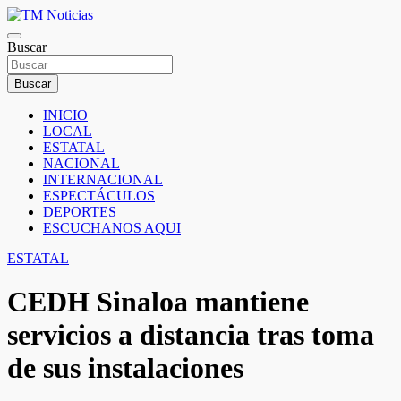
Saltar
al
TM Noticias
contenido
Buscar
TM Noticias
Buscar
INICIO
LOCAL
ESTATAL
NACIONAL
INTERNACIONAL
ESPECTÁCULOS
DEPORTES
ESCUCHANOS AQUI
ESTATAL
CEDH Sinaloa mantiene
servicios a distancia tras toma
de sus instalaciones