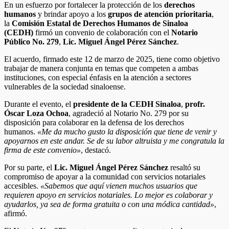
En un esfuerzo por fortalecer la protección de los
derechos
humanos
y brindar apoyo a los
grupos de atención prioritaria
,
la
Comisión Estatal de Derechos Humanos de Sinaloa
(CEDH)
firmó un convenio de colaboración con el
Notario
Público No. 279
,
Lic. Miguel Ángel Pérez Sánchez
.
El acuerdo, firmado este 12 de marzo de 2025, tiene como objetivo
trabajar de manera conjunta en temas que competen a ambas
instituciones, con especial énfasis en la atención a sectores
vulnerables de la sociedad sinaloense.
Durante el evento, el
presidente de la CEDH Sinaloa
,
profr.
Óscar Loza Ochoa
, agradeció al Notario No. 279 por su
disposición para colaborar en la defensa de los derechos
humanos.
«Me da mucho gusto la disposición que tiene de venir y
apoyarnos en este andar. Se de su labor altruista y me congratula la
firma de este convenio»
, destacó.
Por su parte, el
Lic. Miguel Ángel Pérez Sánchez
resaltó su
compromiso de apoyar a la comunidad con servicios notariales
accesibles.
«Sabemos que aquí vienen muchos usuarios que
requieren apoyo en servicios notariales. Lo mejor es colaborar y
ayudarlos, ya sea de forma gratuita o con una módica cantidad»
,
afirmó.