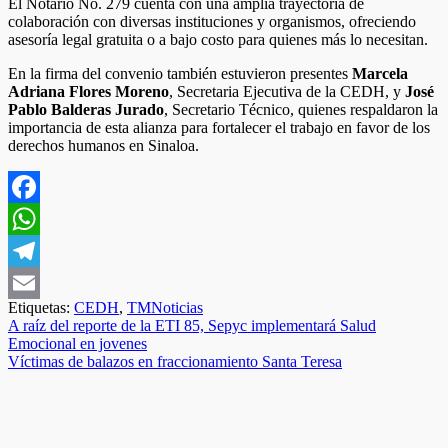
El Notario No. 279 cuenta con una amplia trayectoria de
colaboración con diversas instituciones y organismos, ofreciendo
asesoría legal gratuita o a bajo costo para quienes más lo necesitan.
En la firma del convenio también estuvieron presentes
Marcela
Adriana Flores Moreno
, Secretaria Ejecutiva de la CEDH, y
José
Pablo Balderas Jurado
, Secretario Técnico, quienes respaldaron la
importancia de esta alianza para fortalecer el trabajo en favor de los
derechos humanos en Sinaloa.
Facebook
WhatsApp
Telegram
Etiquetas:
CEDH
,
TMNoticias
Email
Navegación
A raíz del reporte de la ETI 85, Sepyc implementará Salud
Emocional en jovenes
de
Víctimas de balazos en fraccionamiento Santa Teresa
entradas